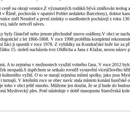
při cestě na okraji vesnice.Z významných rodáků bývá zmiňován teolog 
 v Římě, pochován v opatství Poblet nedaleko Barcelony), doktor kano
ice zněl Neudorf a první zmínky o usedlostech pocházejí z roku 1367
es), takže netvoří náves.
tky byly částečně nebo jenom přechodně znovu osídleny.V obci se nachá
dogotické z let 1866-1868. V roce 1998 proběhla kompletní rekonstrukce
ní žáci ji opustili v roce 1978. Z vyhlídky na Kondračské hoře lze za
tku 15. století nacházela tvrz Oldřicha a Jana z Klažar, nesou název 
i. A to zejména v možnostech využití volného času. V roce 2012 bylo 
ček neopadá.S úspěchem se setkalo rovněž vystavění víceúčlového hřiště,
asti kulturního vyžití. O to se starají zejména místní spolky, jako j
ží i turnajů. V letošním roce se obec navíc stala místem konání hasičsk
í je toho v obci ještě mnoho. Můžeme jen doufat, že se jí bude do budo
koná Myslivecký ples. Poté následuje v době masopustu Staročeská kole