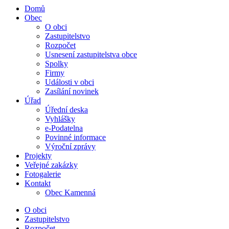
Domů
Obec
O obci
Zastupitelstvo
Rozpočet
Usnesení zastupitelstva obce
Spolky
Firmy
Události v obci
Zasílání novinek
Úřad
Úřední deska
Vyhlášky
e-Podatelna
Povinné informace
Výroční zprávy
Projekty
Veřejné zakázky
Fotogalerie
Kontakt
Obec Kamenná
O obci
Zastupitelstvo
Rozpočet