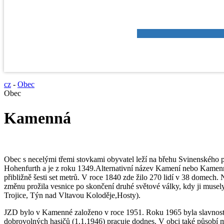
cz
-
Obec
Obec
Kamenná
Obec s necelými třemi stovkami obyvatel leží na břehu Svinenského 
Hohenfurth a je z roku 1349.Alternativní název Kamení nebo Kamenná 
přibližně šesti set metrů. V roce 1840 zde žilo 270 lidí v 38 domech
změnu prožila vesnice po skončení druhé světové války, kdy ji musely
Trojice, Týn nad Vltavou Koloděje,Hosty).
JZD bylo v Kamenné založeno v roce 1951. Roku 1965 byla slavnostn
dobrovolných hasičů (1.1.1946) pracuje dodnes. V obci také působí my