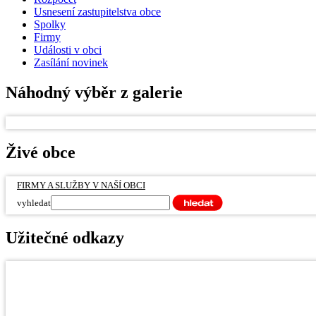
Usnesení zastupitelstva obce
Spolky
Firmy
Události v obci
Zasílání novinek
Náhodný výběr z galerie
Živé obce
FIRMY A SLUŽBY V NAŠÍ OBCI
vyhledat
Užitečné odkazy