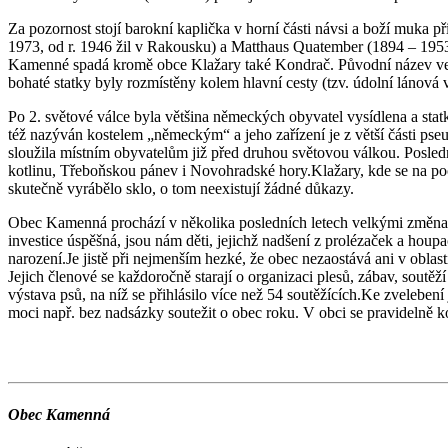
Za pozornost stojí barokní kaplička v horní části návsi a boží muka 
1973, od r. 1946 žil v Rakousku) a Matthaus Quatember (1894 – 1953
Kamenné spadá kromě obce Klažary také Kondrač. Původní název vesn
bohaté statky byly rozmístěny kolem hlavní cesty (tzv. údolní lánová v
Po 2. světové válce byla většina německých obyvatel vysídlena a sta
též nazýván kostelem „německým“ a jeho zařízení je z větší části pseu
sloužila místním obyvatelům již před druhou světovou válkou. Posled
kotlinu, Třeboňskou pánev i Novohradské hory.Klažary, kde se na počá
skutečně vyrábělo sklo, o tom neexistují žádné důkazy.
Obec Kamenná prochází v několika posledních letech velkými změnam
investice úspěšná, jsou nám děti, jejichž nadšení z prolézaček a houpa
narození.Je jistě při nejmenším hezké, že obec nezaostává ani v obl
Jejich členové se každoročně starají o organizaci plesů, zábav, soutě
výstava psů, na níž se přihlásilo více než 54 soutěžících.Ke zveleben
moci např. bez nadsázky soutežit o obec roku. V obci se pravidelně 
Obec Kamenná