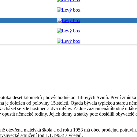
potoka deset kilometrů jihovýchodně od Trhových Svinů. První zmínka 
je doložen od poloviny 15.století. Osada bývala typickou starou něme
. Nacházel se zde hostinec a dva mlýny. Žádné zaznamenáníhodné událost
 opustit německé rodiny. Jejich domy a statky poté dosídlili obyvatelé
ě otevřena mateřská škola a od roku 1953 má obec prodejnu potravin. 
slivecké sdružení (od 1.1.1963) a včelaři.