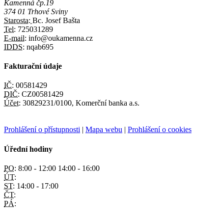
Kamenná čp.19
374 01 Trhové Sviny
Starosta:
Bc. Josef Bašta
Tel:
725031289
E-mail:
info@oukamenna.cz
IDDS:
nqab695
Fakturační údaje
IČ:
00581429
DIČ:
CZ00581429
Účet:
30829231/0100, Komerční banka a.s.
Prohlášení o přístupnosti
|
Mapa webu
|
Prohlášení o cookies
Úřední hodiny
PO:
8:00 - 12:00 14:00 - 16:00
ÚT:
ST:
14:00 - 17:00
ČT:
PÁ: