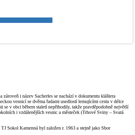
a zároveň i název Sacherles se nachází v dokumentu kláštera
ckou vesnicí se dvěma řadami usedlostí lemujícími cestu v délce
i se v obci během staletí nepřihodily, takže pravděpodobně největší
 okolních i vzdálenějších vesnic a městeček (Trhové Sviny – Svatá
TJ Sokol Kamenná byl založen r. 1963 a stejně jako Sbor