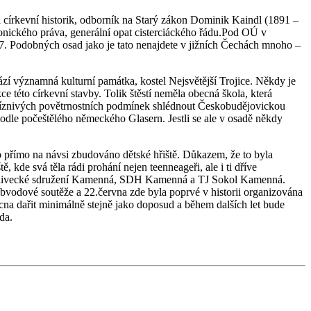
a církevní historik, odborník na Starý zákon Dominik Kaindl (1891 –
nického práva, generální opat cisterciáckého řádu.Pod OÚ v
. Podobných osad jako je tato nenajdete v jižních Čechách mnoho –
zí významná kulturní památka, kostel Nejsvětější Trojice. Někdy je
 této církevní stavby. Tolik štěstí neměla obecná škola, která
 příznivých povětrnostních podmínek shlédnout Českobudějovickou
podle počeštělého německého Glasern. Jestli se ale v osadě někdy
přímo na návsi zbudováno dětské hřiště. Důkazem, že to byla
 kde svá těla rádi prohání nejen teenneageři, ale i ti dříve
sou Myslivecké sdružení Kamenná, SDH Kamenná a TJ Sokol Kamenná.
é obvodové soutěže a 22.června zde byla poprvé v historii organizována
ucna dařit minimálně stejně jako doposud a během dalších let bude
da.