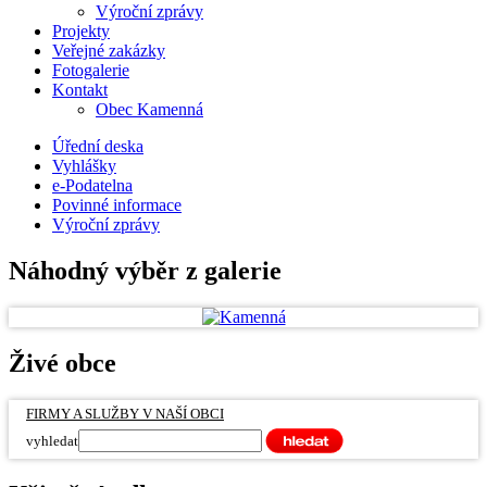
Výroční zprávy
Projekty
Veřejné zakázky
Fotogalerie
Kontakt
Obec Kamenná
Úřední deska
Vyhlášky
e-Podatelna
Povinné informace
Výroční zprávy
Náhodný výběr z galerie
Živé obce
FIRMY A SLUŽBY V NAŠÍ OBCI
vyhledat