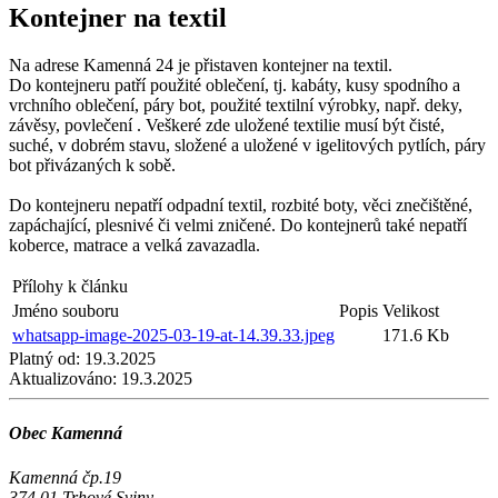
Kontejner na textil
Na adrese Kamenná 24 je přistaven kontejner na textil.
Do kontejneru patří použité oblečení, tj. kabáty, kusy spodního a
vrchního oblečení, páry bot, použité textilní výrobky, např. deky,
závěsy, povlečení . Veškeré zde uložené textilie musí být čisté,
suché, v dobrém stavu, složené a uložené v igelitových pytlích, páry
bot přivázaných k sobě.
Do kontejneru nepatří odpadní textil, rozbité boty, věci znečištěné,
zapáchající, plesnivé či velmi zničené. Do kontejnerů také nepatří
koberce, matrace a velká zavazadla.
Přílohy k článku
Jméno souboru
Popis
Velikost
whatsapp-image-2025-03-19-at-14.39.33.jpeg
171.6 Kb
Platný od:
19.3.2025
Aktualizováno:
19.3.2025
Obec Kamenná
Kamenná čp.19
374 01 Trhové Sviny