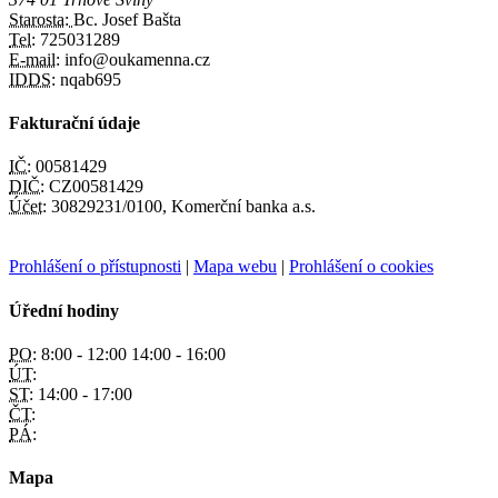
Starosta:
Bc. Josef Bašta
Tel:
725031289
E-mail:
info@oukamenna.cz
IDDS:
nqab695
Fakturační údaje
IČ:
00581429
DIČ:
CZ00581429
Účet:
30829231/0100, Komerční banka a.s.
Prohlášení o přístupnosti
|
Mapa webu
|
Prohlášení o cookies
Úřední hodiny
PO:
8:00 - 12:00 14:00 - 16:00
ÚT:
ST:
14:00 - 17:00
ČT:
PÁ:
Mapa