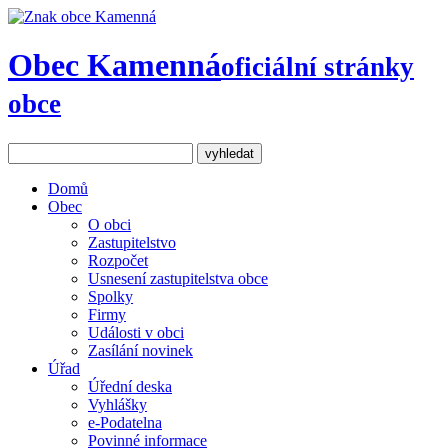
Obec Kamenná
oficiální stránky
obce
Domů
Obec
O obci
Zastupitelstvo
Rozpočet
Usnesení zastupitelstva obce
Spolky
Firmy
Události v obci
Zasílání novinek
Úřad
Úřední deska
Vyhlášky
e-Podatelna
Povinné informace