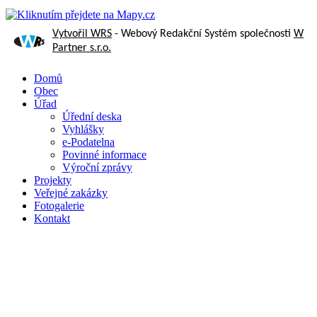
Vytvořil WRS
- Webový Redakční Systém společnosti
W
Partner s.r.o.
Domů
Obec
Úřad
Úřední deska
Vyhlášky
e-Podatelna
Povinné informace
Výroční zprávy
Projekty
Veřejné zakázky
Fotogalerie
Kontakt