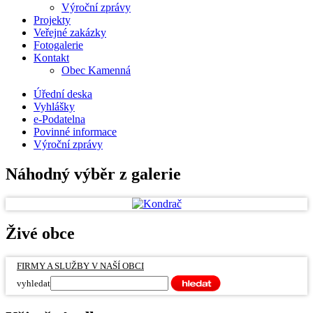
Výroční zprávy
Projekty
Veřejné zakázky
Fotogalerie
Kontakt
Obec Kamenná
Úřední deska
Vyhlášky
e-Podatelna
Povinné informace
Výroční zprávy
Náhodný výběr z galerie
Živé obce
FIRMY A SLUŽBY V NAŠÍ OBCI
vyhledat