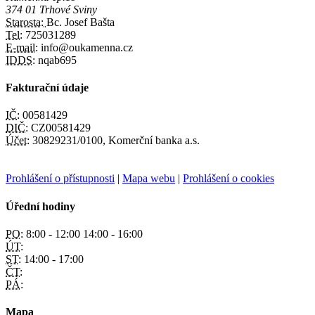
374 01 Trhové Sviny
Starosta:
Bc. Josef Bašta
Tel:
725031289
E-mail:
info@oukamenna.cz
IDDS:
nqab695
Fakturační údaje
IČ:
00581429
DIČ:
CZ00581429
Účet:
30829231/0100, Komerční banka a.s.
Prohlášení o přístupnosti
|
Mapa webu
|
Prohlášení o cookies
Úřední hodiny
PO:
8:00 - 12:00 14:00 - 16:00
ÚT:
ST:
14:00 - 17:00
ČT:
PÁ:
Mapa