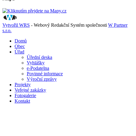
Vytvořil WRS
- Webový Redakční Systém společnosti
W Partner
s.r.o.
Domů
Obec
Úřad
Úřední deska
Vyhlášky
e-Podatelna
Povinné informace
Výroční zprávy
Projekty
Veřejné zakázky
Fotogalerie
Kontakt