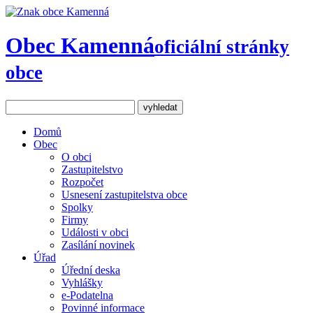
Obec Kamenná
oficiální stránky
obce
Domů
Obec
O obci
Zastupitelstvo
Rozpočet
Usnesení zastupitelstva obce
Spolky
Firmy
Události v obci
Zasílání novinek
Úřad
Úřední deska
Vyhlášky
e-Podatelna
Povinné informace