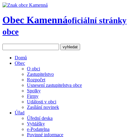
Obec Kamenná
oficiální stránky
obce
Domů
Obec
O obci
Zastupitelstvo
Rozpočet
Usnesení zastupitelstva obce
Spolky
Firmy
Události v obci
Zasílání novinek
Úřad
Úřední deska
Vyhlášky
e-Podatelna
Povinné informace