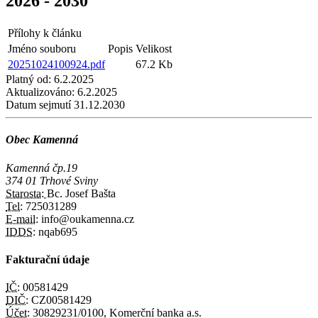
2026 - 2030
Přílohy k článku
Jméno souboru
Popis
Velikost
20251024100924.pdf
67.2 Kb
Platný od:
6.2.2025
Aktualizováno:
6.2.2025
Datum sejmutí
31.12.2030
Obec Kamenná
Kamenná čp.19
374 01 Trhové Sviny
Starosta:
Bc. Josef Bašta
Tel:
725031289
E-mail:
info@oukamenna.cz
IDDS:
nqab695
Fakturační údaje
IČ:
00581429
DIČ:
CZ00581429
Účet:
30829231/0100, Komerční banka a.s.