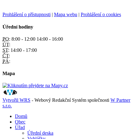
Prohlášení o přístupnosti
|
Mapa webu
|
Prohlášení o cookies
Úřední hodiny
PO:
8:00 - 12:00 14:00 - 16:00
ÚT:
ST:
14:00 - 17:00
ČT:
PÁ:
Mapa
Vytvořil WRS
- Webový Redakční Systém společnosti
W Partner
s.r.o.
Domů
Obec
Úřad
Úřední deska
Vyhlášky